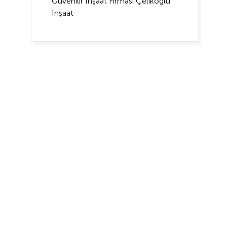
Güvenilir İnşaat Firması Çelikoğlu
İnşaat