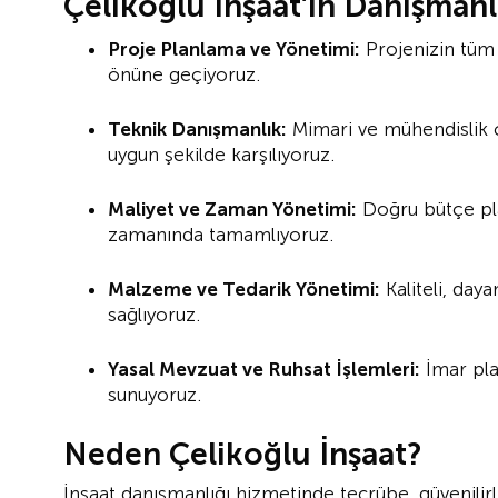
Çelikoğlu İnşaat’ın Danışmanl
Proje Planlama ve Yönetimi:
Projenizin tüm 
önüne geçiyoruz.
Teknik Danışmanlık:
Mimari ve mühendislik ç
uygun şekilde karşılıyoruz.
Maliyet ve Zaman Yönetimi:
Doğru bütçe pla
zamanında tamamlıyoruz.
Malzeme ve Tedarik Yönetimi:
Kaliteli, day
sağlıyoruz.
Yasal Mevzuat ve Ruhsat İşlemleri:
İmar pla
sunuyoruz.
Neden Çelikoğlu İnşaat?
İnşaat danışmanlığı hizmetinde tecrübe, güvenilirl