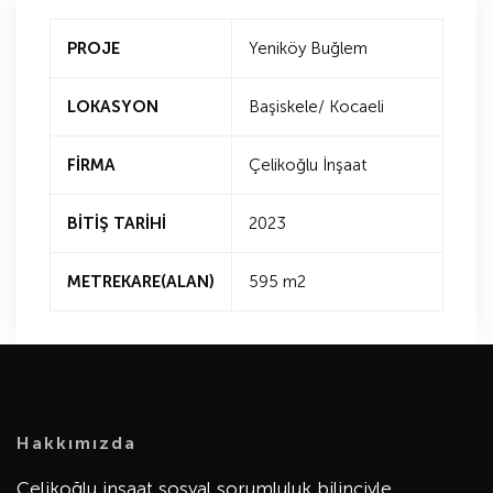
PROJE
Yeniköy Buğlem
LOKASYON
Başiskele/ Kocaeli
FİRMA
Çelikoğlu İnşaat
BİTİŞ TARİHİ
2023
METREKARE(ALAN)
595 m2
Hakkımızda
Çelikoğlu inşaat sosyal sorumluluk bilinciyle