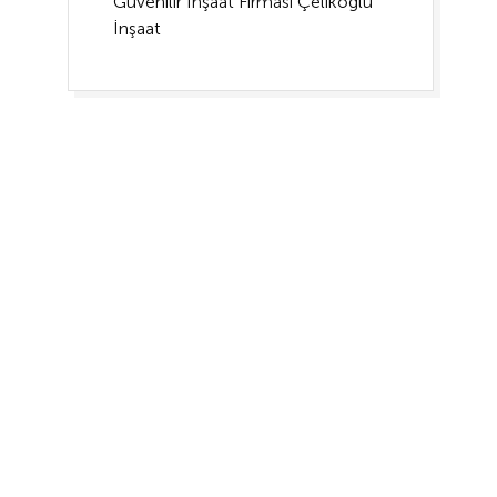
Güvenilir İnşaat Firması Çelikoğlu
İnşaat