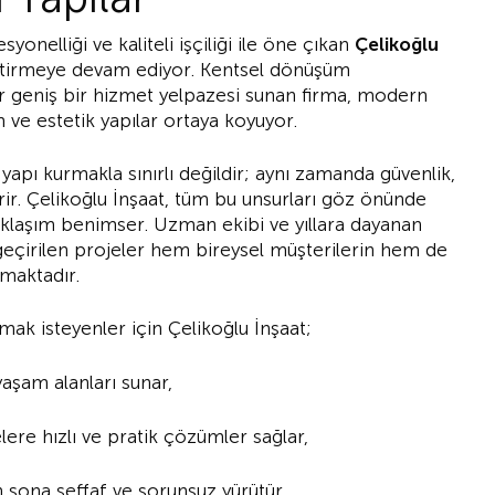
syonelliği ve kaliteli işçiliği ile öne çıkan
Çelikoğlu
liştirmeye devam ediyor. Kentsel dönüşüm
r geniş bir hizmet yelpazesi sunan firma, modern
m ve estetik yapılar ortaya koyuyor.
apı kurmakla sınırlı değildir; aynı zamanda güvenlik,
rir. Çelikoğlu İnşaat, tüm bu unsurları göz önünde
aklaşım benimser. Uzman ekibi ve yıllara dayanan
a geçirilen projeler hem bireysel müşterilerin hem de
amaktadır.
mak isteyenler için Çelikoğlu İnşaat;
yaşam alanları sunar,
elere hızlı ve pratik çözümler sağlar,
n sona şeffaf ve sorunsuz yürütür,