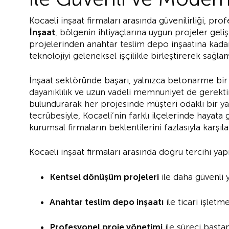
Kocaeli inşaat firmaları arasında güvenilirliği, profe
İnşaat
, bölgenin ihtiyaçlarına uygun projeler ge
projelerinden anahtar teslim depo inşaatına kada
teknolojiyi geleneksel işçilikle birleştirerek sağla
İnşaat sektöründe başarı, yalnızca betonarme bir y
dayanıklılık ve uzun vadeli memnuniyet de gerekti
bulundurarak her projesinde müşteri odaklı bir y
tecrübesiyle, Kocaeli’nin farklı ilçelerinde hayat
kurumsal firmaların beklentilerini fazlasıyla karşıl
Kocaeli inşaat firmaları arasında doğru tercihi yap
Kentsel dönüşüm projeleri
ile daha güvenli 
Anahtar teslim depo inşaatı
ile ticari işletm
Profesyonel proje yönetimi
ile süreci başta