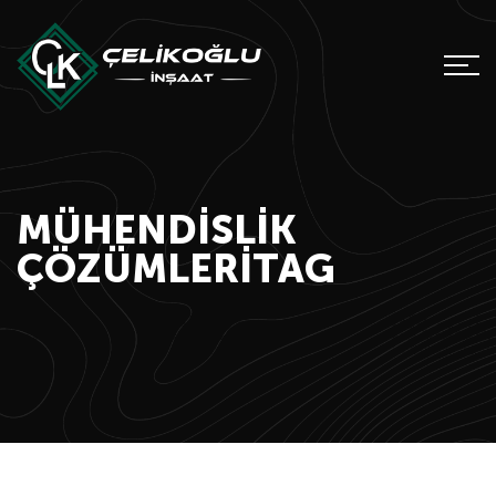
MÜHENDISLIK
ÇÖZÜMLERITAG