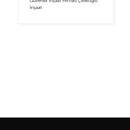
Güvenilir İnşaat Firması Çelikoğlu
İnşaat