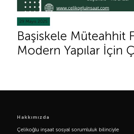
29 Mayıs 2025
Başiskele Müteahhit F
Modern Yapılar İçin Ç
Hakkımızda
Çelikoğlu inşaat sosyal sorumluluk bilinciyle