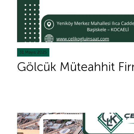
31 Mayıs 2025
Gölcük Müteahhit Fir