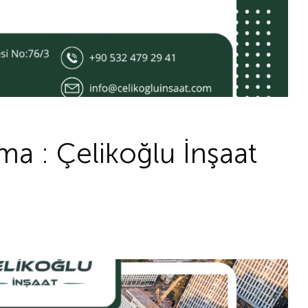
ma : Çelikoğlu İnşaat