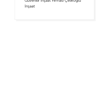
Güvenilir İnşaat Firması Çelikoğlu
İnşaat