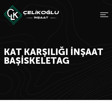
KAT KARŞILIĞI INŞAAT
BAŞISKELETAG