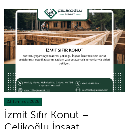
23 Temmuz 2026
İzmit Sıfır Konut –
Çelikoğlu İnşaat