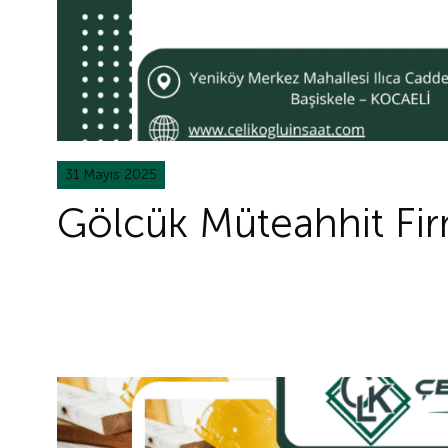
31 Mayıs 2025
Gölcük Müteahhit Fir