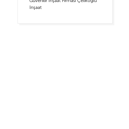
Güvenilir İnşaat Firması Çelikoğlu
İnşaat