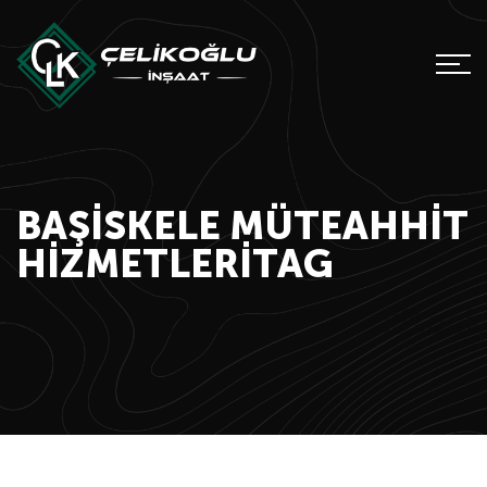
BAŞISKELE MÜTEAHHIT
HIZMETLERITAG