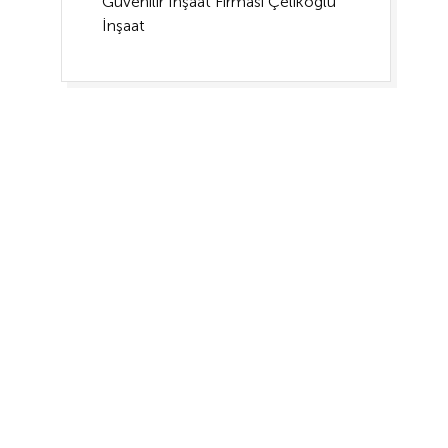
Güvenilir İnşaat Firması Çelikoğlu
İnşaat