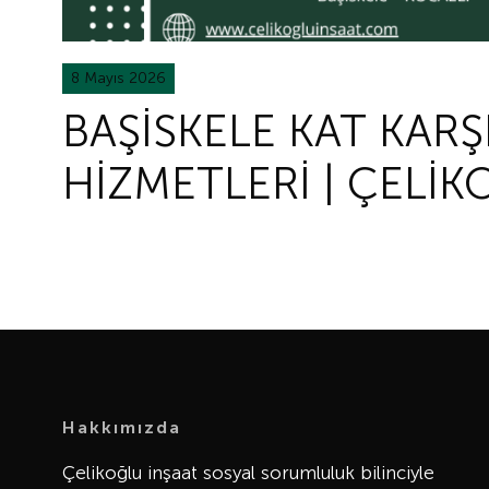
8 Mayıs 2026
BAŞİSKELE KAT KARŞI
HİZMETLERİ | ÇELİK
Hakkımızda
Çelikoğlu inşaat sosyal sorumluluk bilinciyle